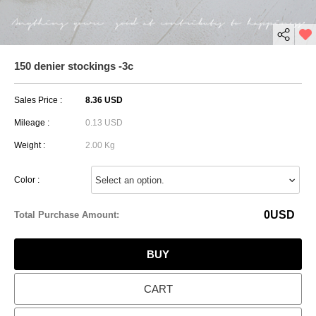
150 denier stockings -3c
Sales Price :
8.36 USD
Mileage :
0.13 USD
Weight :
2.00 Kg
Color :
0
USD
Total Purchase Amount:
BUY
CART