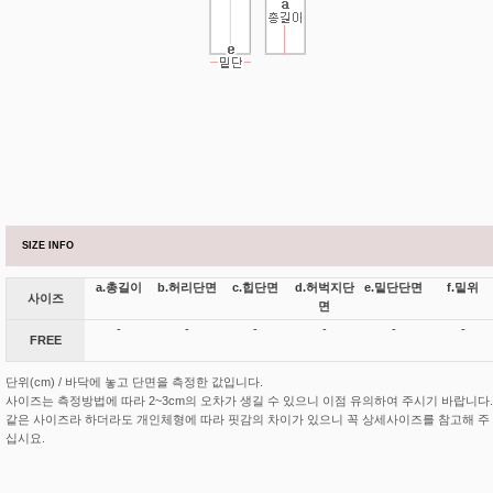
SIZE INFO
a.총길이
b.허리단면
c.힙단면
d.허벅지단
e.밑단단면
f.밑위
사이즈
면
-
-
-
-
-
-
FREE
단위(cm) / 바닥에 놓고 단면을 측정한 값입니다.
사이즈는 측정방법에 따라 2~3cm의 오차가 생길 수 있으니 이점 유의하여 주시기 바랍니다.
같은 사이즈라 하더라도 개인체형에 따라 핏감의 차이가 있으니 꼭 상세사이즈를 참고해 주
십시요.