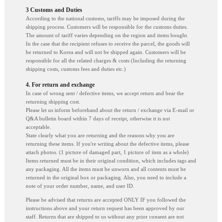
3 Customs and Duties
According to the national customs, tariffs may be imposed during the
shipping process. Customers will be responsible for the customs duties.
The amount of tariff varies depending on the region and items bought.
In the case that the recipient refuses to receive the parcel, the goods will
be returned to Korea and will not be shipped again. Customers will be
responsible for all the related charges & costs (Including the returning
shipping costs, customs fees and duties etc.)
4. For return and exchange
In case of wrong sent / defective items, we accept return and bear the
returning shipping cost.
Please let us inform beforehand about the return / exchange via E-mail or
Q&A bulletin board within 7 days of receipt, otherwise it is not
acceptable.
State clearly what you are returning and the reasons why you are
returning these items. If you're writing about the defective items, please
attach photos. (1 picture of damaged part, 1 picture of item as a whole)
Items returned must be in their original condition, which includes tags and
any packaging. All the items must be unworn and all contents must be
returned in the original box or packaging. Also, you need to include a
note of your order number, name, and user ID.
Please be advised that returns are accepted ONLY IF you followed the
instructions above and your return request has been approved by our
staff. Returns that are shipped to us without any prior consent are not