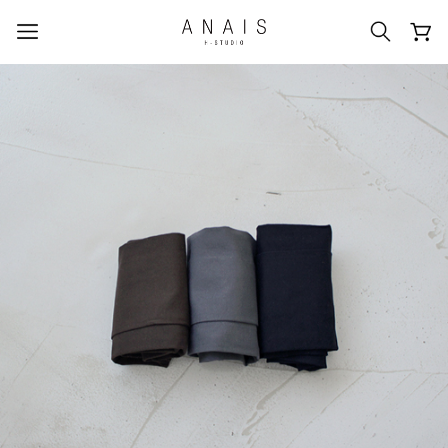
popular search terms
#신상5%할인
#아나이스 제작
#MD추천
#당일발송
#BEST OF BEST