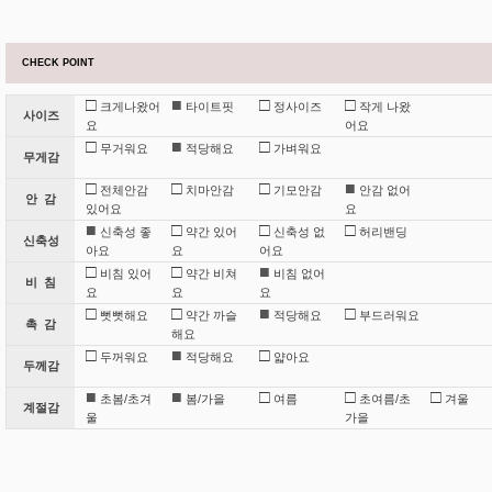
CHECK POINT
□
■
□
□
크게나왔어
타이트핏
정사이즈
작게 나왔
사이즈
요
어요
□
■
□
무거워요
적당해요
가벼워요
무게감
□
□
□
■
전체안감
치마안감
기모안감
안감 없어
안 감
있어요
요
■
□
□
□
신축성 좋
약간 있어
신축성 없
허리밴딩
신축성
아요
요
어요
□
□
■
비침 있어
약간 비쳐
비침 없어
비 침
요
요
요
□
□
■
□
뻣뻣해요
약간 까슬
적당해요
부드러워요
촉 감
해요
□
■
□
두꺼워요
적당해요
얇아요
두께감
■
■
□
□
□
초봄/초겨
봄/가을
여름
초여름/초
겨울
계절감
울
가을